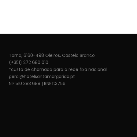
Torna, 6160-498 Oleiros, Castelo Branco
(+351) 272 680 010
*custo de chamada para a rede fixa nacional
geral@hotelsantamargarida.pt
NIF:510 383 688 | RNET:3756