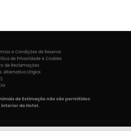
rmos e Condições de Reserva
lítica de Privacidade e Cookies
vro de Reclamações
. Alternativa Litígios
Q
OG
nimais de Estimação não são permitidos
 interior do Hotel.