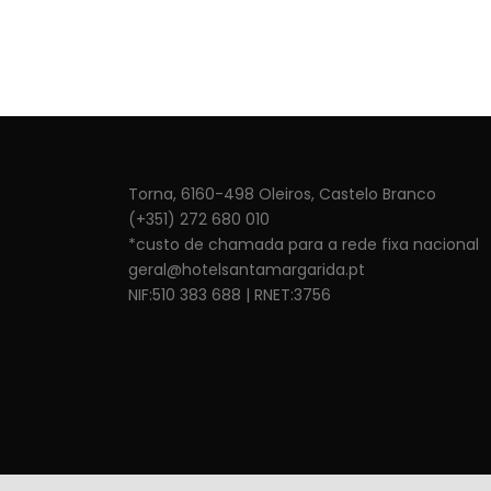
Torna, 6160-498 Oleiros, Castelo Branco
(+351) 272 680 010
*custo de chamada para a rede fixa nacional
geral@hotelsantamargarida.pt
NIF:510 383 688 | RNET:3756