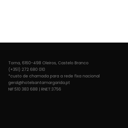
Torna, 6160-498 Oleiros, Castelo Branco
(+351) 272 680 010
*custo de chamada para a rede fixa nacional
geral@hotelsantamargarida.pt
NIF:510 383 688 | RNET:3756