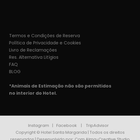
Termos e Condições de Reserva
Política de Privacidade e Cookies
Livro de Reclamações
Res. Alternativa Litígios
FAQ
BLOG
*Animais de Estimação não são permitidos
no interior do Hotel.
Instagram
|
Facebook
|
TripAdvisor
Copyright © Hotel Santa Margarida | Todos os direitos
reservados | Desenvolvido por:
Com Alma-Creative Studio