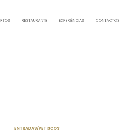
RTOS
RESTAURANTE
EXPERIÊNCIAS
CONTACTOS
NU ESPECIAL BUFFET DE NA
Restaurante
ENTRADAS/PETISCOS