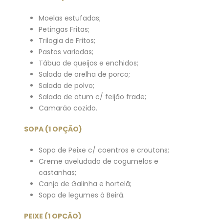
Moelas estufadas;
Petingas Fritas;
Trilogia de Fritos;
Pastas variadas;
Tábua de queijos e enchidos;
Salada de orelha de porco;
Salada de polvo;
Salada de atum c/ feijão frade;
Camarão cozido.
SOPA (1 OPÇÃO)
Sopa de Peixe c/ coentros e croutons;
Creme aveludado de cogumelos e
castanhas;
Canja de Galinha e hortelã;
Sopa de legumes à Beirã.
PEIXE (1 OPÇÃO)