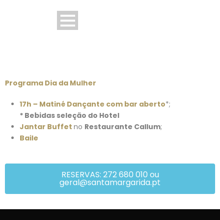
Programa Dia da Mulher
17h – Matiné Dançante com bar aberto
*;
* Bebidas seleção do Hotel
Jantar Buffet
no
Restaurante Callum
;
Baile
RESERVAS: 272 680 010 ou
geral@santamargarida.pt