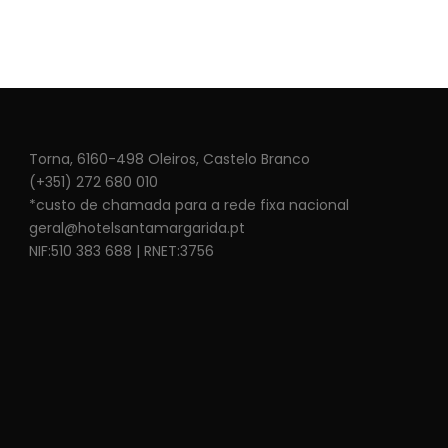
Torna, 6160-498 Oleiros, Castelo Branco
(+351) 272 680 010
*custo de chamada para a rede fixa nacional
geral@hotelsantamargarida.pt
NIF:510 383 688 | RNET:3756