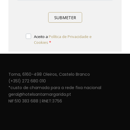
Torna, 6160-498 Oleiros, Castelo Branco
(+351) 272 680 010
*custo de chamada para a rede fixa nacional
geral@hotelsantamargarida.pt
NIF:510 383 688 | RNET:3756