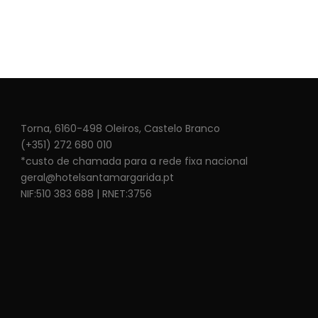
Torna, 6160-498 Oleiros, Castelo Branco
(+351) 272 680 010
*custo de chamada para a rede fixa nacional
geral@hotelsantamargarida.pt
NIF:510 383 688 | RNET:3756