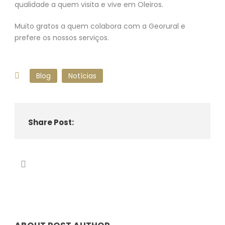
qualidade a quem visita e vive em Oleiros.
Muito gratos a quem colabora com a Georural e
prefere os nossos serviços.
Blog
Notícias
Share Post:
Hotel Santa Margarida na Certificação
Biosphere – Turismo Sustentável