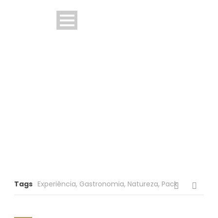
PIQUENIQUE
Experiências
Tags
Experiência
,
Gastronomia
,
Natureza
,
Pack