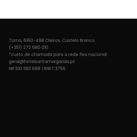
Torna, 6160-498 Oleiros, Castelo Branco
(+351) 272 680 010
*custo de chamada para a rede fixa nacional
geral@hotelsantamargarida.pt
NIF:510 383 688 | RNET:3756