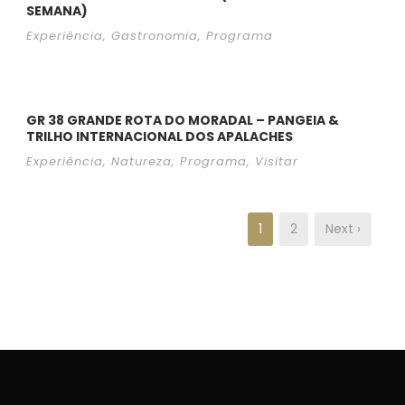
SEMANA)
Experiência
,
Gastronomia
,
Programa
GR 38 GRANDE ROTA DO MORADAL – PANGEIA &
TRILHO INTERNACIONAL DOS APALACHES
Experiência
,
Natureza
,
Programa
,
Visitar
1
2
Next ›